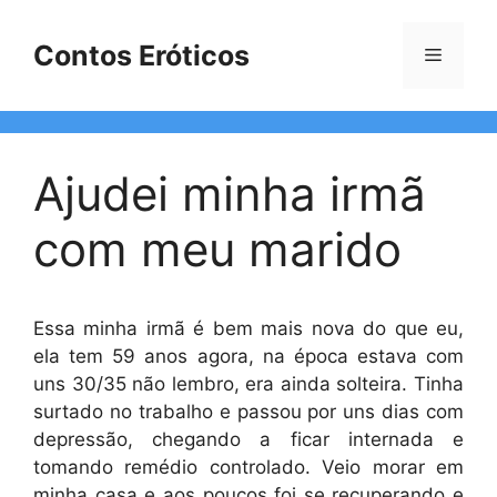
Pular
para
Contos Eróticos
Menu
o
conteúdo
Ajudei minha irmã
com meu marido
Essa minha irmã é bem mais nova do que eu,
ela tem 59 anos agora, na época estava com
uns 30/35 não lembro, era ainda solteira. Tinha
surtado no trabalho e passou por uns dias com
depressão, chegando a ficar internada e
tomando remédio controlado. Veio morar em
minha casa e aos poucos foi se recuperando e