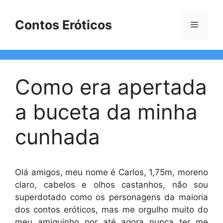
Pular
para
Contos Eróticos
Menu
o
conteúdo
Como era apertada
a buceta da minha
cunhada
Olá amigos, meu nome é Carlos, 1,75m, moreno
claro, cabelos e olhos castanhos, não sou
superdotado como os personagens da maioria
dos contos eróticos, mas me orgulho muito do
meu amiguinho por até agora nunca ter me