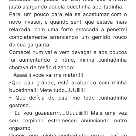
justo alargando aquela bucetinha apertadinha.
Parei um pouco para ela se acostumar com o
novo invasor, e quando senti que estava mais
relaxada, com uma forte estocada a penetrei
completamente arrancando um gemido rouco
da sua garganta.
Comecei num vai e vem devagar e aos poucos
fui aumentando o ritmo, minha cunhadinha
chorava de tesão dizendo:
– Aaaaiiii você vai me matar!!!!
-Que pau grande, está acabando com minha
bucetinha!!! Mete tudo…UUiii!!!
– Que delícia de pau, me fode cunhadinho
gostoso…
– Eu vou gozaaarrrr….Uuuuiiii!!! Mais uma vez
seu corpinho estremeceu anunciando outro
orgasmo.
Depois que minha cunhadinha gozou, saí do