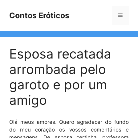
Pular
para
Contos Eróticos
Menu
o
conteúdo
Esposa recatada
arrombada pelo
garoto e por um
amigo
Olá meus amores. Quero agradecer do fundo
do meu coração os vossos comentários e
mensagens. De esposa certinha, professora