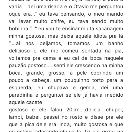
vadia….dei uma risada e o Otavio me perguntou
oque era…” eu tava pensando, o meu marido
vai levar muito chifre, eu tava sendo muito
bobinha “…” eu vou te ensinar muita sacanagem
minha gostosa, mas deixa aquele idiota pra lá
“….ai nos beijamos, tomamos um banho
delicioso e ele me comeu sentada na pia,
voltamos pra cama e eu cai de boca naquele
pauzão gostoso…..senti ele crescendo na minha
boca, grande, grosso, a pele cobrindo um
pouco a cabeça, um pouquinho torto para a
esquerda, eu chupava e gemia, dei uma
paradinha e perguntei se ele já havia medido
aquele cacete
gostoso e ele falou 20cm….delicia….chupei,
lambi, babei, passei no rosto e disse pra ele
que a pica dele era linda, muito gostosa e que
eu estava adorando chupa-la, fiz ele gozar na