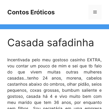
Pular
para
Contos Eróticos
Menu
o
conteúdo
Casada safadinha
Incentivada pelo meu gostoso casinho EXTRA,
vou contar um pouco de mim e sei que tb falo
do que vivem muitas outras mulheres
casadas…tenho 24 anos, morena, cabelos
castanhos abaixo do ombros, olhar pidão, seios
pequenos, coxas grossas, bumbum saliente e
gostoso, casada há 4 e vivo muito bem com
meu marido que tem 36 anos, por enquanto
sem filhos….Sou secretária em uma empresa