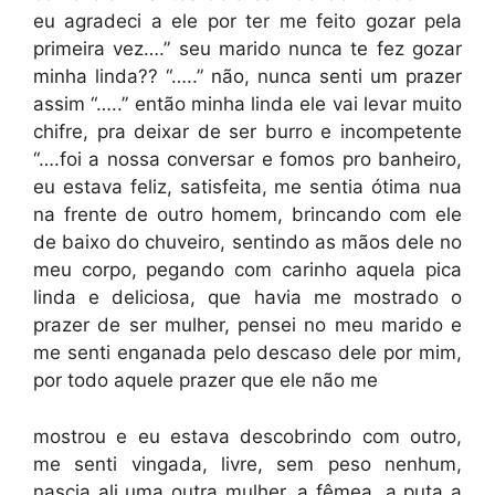
eu agradeci a ele por ter me feito gozar pela
primeira vez….” seu marido nunca te fez gozar
minha linda?? “…..” não, nunca senti um prazer
assim “…..” então minha linda ele vai levar muito
chifre, pra deixar de ser burro e incompetente
“….foi a nossa conversar e fomos pro banheiro,
eu estava feliz, satisfeita, me sentia ótima nua
na frente de outro homem, brincando com ele
de baixo do chuveiro, sentindo as mãos dele no
meu corpo, pegando com carinho aquela pica
linda e deliciosa, que havia me mostrado o
prazer de ser mulher, pensei no meu marido e
me senti enganada pelo descaso dele por mim,
por todo aquele prazer que ele não me
mostrou e eu estava descobrindo com outro,
me senti vingada, livre, sem peso nenhum,
nascia ali uma outra mulher, a fêmea, a puta a