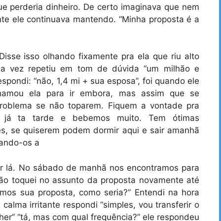
que perderia dinheiro. De certo imaginava que nem
nte ele continuava mantendo. “Minha proposta é a
sse isso olhando fixamente pra ela que riu alto
ua vez repetiu em tom de dúvida “um milhão e
espondi: “não, 1,4 mi + sua esposa”, foi quando ele
Chamou ela para ir embora, mas assim que se
problema se não toparem. Fiquem a vontade pra
, já ta tarde e bebemos muito. Tem ótimas
s, se quiserem podem dormir aqui e sair amanhã
xando-os a
ir lá. No sábado de manhã nos encontramos para
ão toquei no assunto da proposta novamente até
semos sua proposta, como seria?” Entendi na hora
alma irritante respondi “simples, vou transferir o
lher” “tá, mas com qual frequência?” ele respondeu