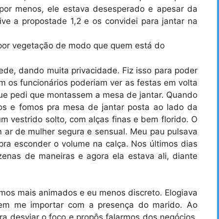
 por menos, ele estava desesperado e apesar da
ive a propostade 1,2 e os convidei para jantar na
 por vegetação de modo que quem está do
ede, dando muita privacidade. Fiz isso para poder
m os funcionários poderiam ver as festas em volta
na que pedi que montassem a mesa de jantar. Quando
s e fomos pra mesa de jantar posta ao lado da
m vestrido solto, com alças finas e bem florido. O
um ar de mulher segura e sensual. Meu pau pulsava
r pra esconder o volume na calça. Nos últimos dias
enas de maneiras e agora ela estava ali, diante
mos mais animados e eu menos discreto. Elogiava
 sem me importar com a presença do marido. Ao
ara desviar o foco e propôs falarmos dos negócios.