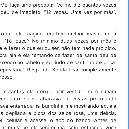
i “Me faça uma proposta. Vc me diz quantas vezes
ndeu de imediato: “12 vezes. Uma vez por mês”.
 o que ele imaginou era bem melhor, mas como já
is. “Tá louco? No mínimo duas vezes por mês e
a e fazer o que eu quiser, não tem nada proibido.
 pra ela e ela tentando se fazer de santa deu de
 mexendo no cabelo e sorrindo de cantinho de boca.
positaria”. Respondi “Se ela ficar completamente
 nesse
 instantes ela deixou cair vestido, sem sutiam
enquanto ela se abaixava de costas pro marido
stava enterrada na bundinha me mostrando aquele
a depilada e bicos dos seios rosa, uma delícia.
u celular e acessei o app do banco. Antes de
erir pra você, ela será minha, sem restrições, você