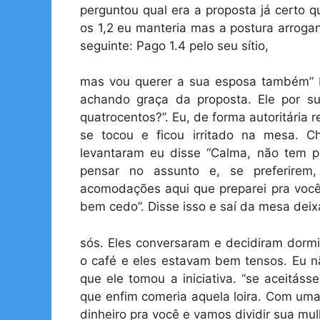
perguntou qual era a proposta já certo 
os 1,2 eu manteria mas a postura arroga
seguinte: Pago 1.4 pelo seu sítio,
mas vou querer a sua esposa também” Di
achando graça da proposta. Ele por s
quatrocentos?”. Eu, de forma autoritária r
se tocou e ficou irritado na mesa. 
levantaram eu disse “Calma, não tem 
pensar no assunto e, se preferirem
acomodações aqui que preparei pra você
bem cedo”. Disse isso e saí da mesa dei
sós. Eles conversaram e decidiram dorm
o café e eles estavam bem tensos. Eu n
que ele tomou a iniciativa. “se aceitás
que enfim comeria aquela loira. Com uma c
dinheiro pra você e vamos dividir sua mu