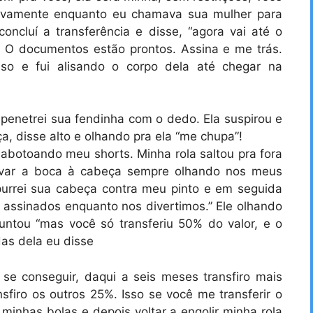
tivamente enquanto eu chamava sua mulher para
oncluí a transferência e disse, “agora vai até o
lá. O documentos estão prontos. Assina e me trás.
sso e fui alisando o corpo dela até chegar na
e penetrei sua fendinha com o dedo. Ela suspirou e
a, disse alto e olhando pra ela “me chupa”!
esabotoando meu shorts. Minha rola saltou pra fora
evar a boca à cabeça sempre olhando nos meus
purrei sua cabeça contra meu pinto e em seguida
s assinados enquanto nos divertimos.” Ele olhando
ntou “mas você só transferiu 50% do valor, e o
as dela eu disse
 se conseguir, daqui a seis meses transfiro mais
sfiro os outros 25%. Isso se você me transferir o
r minhas bolas e depois voltar a engolir minha rola