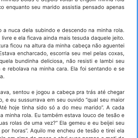
co enquanto seu marido assistia pensado apenas
ndo a nuca dela subindo e descendo na minha rola.
livre e ela ficava ainda mais tesuda daquele jeito.
tura ficou na altura da minha cabeça não aguentei
 Estava encharcado, escorria seu mel pelas coxas,
aquela bundinha deliciosa, não resisti e lambi seu
 e rebolava na minha cara. Ela foi sentando e se
a.
stava, sentou e jogou a cabeça pra trás até chegar
, e eu sussurrava em seu ouvido “qual seu maior
 “Até hoje tinha sido só a do meu marido”. A cada
 na minha rola. Eu também estava louco de tesão e
uas rolas de uma vez?” Ela gemeu e eu beijei seu
por horas”. Aquilo me encheu de tesão e tirei ela