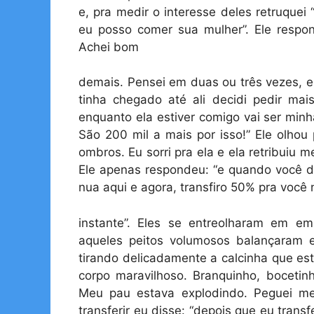
e, pra medir o interesse deles retruque
eu posso comer sua mulher”. Ele respo
Achei bom
demais. Pensei em duas ou três vezes, e
tinha chegado até ali decidi pedir ma
enquanto ela estiver comigo vai ser minh
São 200 mil a mais por isso!” Ele olhou
ombros. Eu sorri pra ela e ela retribuiu
Ele apenas respondeu: “e quando você de
nua aqui e agora, transfiro 50% pra você
instante”. Eles se entreolharam em em
aqueles peitos volumosos balançaram 
tirando delicadamente a calcinha que e
corpo maravilhoso. Branquinho, bocetinh
Meu pau estava explodindo. Peguei me
transferir eu disse: “depois que eu transf