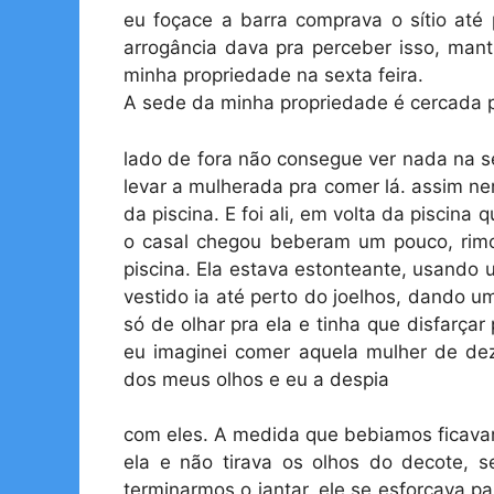
eu foçace a barra comprava o sítio até
arrogância dava pra perceber isso, mant
minha propriedade na sexta feira.
A sede da minha propriedade é cercada
lado de fora não consegue ver nada na s
levar a mulherada pra comer lá. assim ne
da piscina. E foi ali, em volta da pisci
o casal chegou beberam um pouco, rimo
piscina. Ela estava estonteante, usando u
vestido ia até perto do joelhos, dando 
só de olhar pra ela e tinha que disfarça
eu imaginei comer aquela mulher de dez
dos meus olhos e eu a despia
com eles. A medida que bebiamos ficava
ela e não tirava os olhos do decote,
terminarmos o jantar, ele se esforçava p