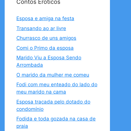
Contos Eroticos
Esposa e amiga na festa
Transando ao ar livre
Churrasco de uns amigos
Comi o Primo da esposa
Marido Viu a Esposa Sendo
Arrombada
O marido da mulher me comeu
Fodi com meu enteado do lado do
meu marido na cama
Esposa traçada pelo dotado do
condomínio
Fodida e toda gozada na casa de
praia