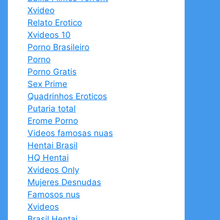
Xvideo
Relato Erotico
Xvideos 10
Porno Brasileiro
Porno
Porno Gratis
Sex Prime
Quadrinhos Eroticos
Putaria total
Erome Porno
Videos famosas nuas
Hentai Brasil
HQ Hentai
Xvideos Only
Mujeres Desnudas
Famosos nus
Xvideos
Brasil Hentai