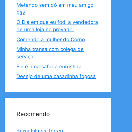
Metendo sem dó em meu amigo
gay
O Dia em que eu fodi a vendedora
de uma loja no provador
Comendo a mulher do Corno
Minha transa com colega de
serviço
Ela é uma safada enrustida
Desejo de uma casadinha fogosa
Recomendo
Baixa Filmes Torrent