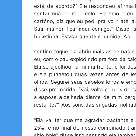
está de acordo?” Ele respondeu afirma
sentar nua no meu colo. Ela veio e eu c
cartório, diz que eu pedi pra vc ir até 
Sua mulher fica aqui comigo.” Disse i
bocetinha. Estava quente e húmida. Ao
sentir o toque ela abriu mais as pernas 
eu, com o pau explodindo pra fora da calç
Ela se ajoelhou na minha frente, e foi d
e ela punhetou duas vezes antes de l
olhos. Segurei seus cabelos loiros e em
disse pro marido. “Vai, volta com os doc
a esposa ajoelhada diante de mim pergu
restante?”, Aos sons das sugadas molhad
“Ela vai ter que me agradar bastante e,
25%, e no final do nosso combinado tran
sítio hoje” disse isso sentindo ela lambe