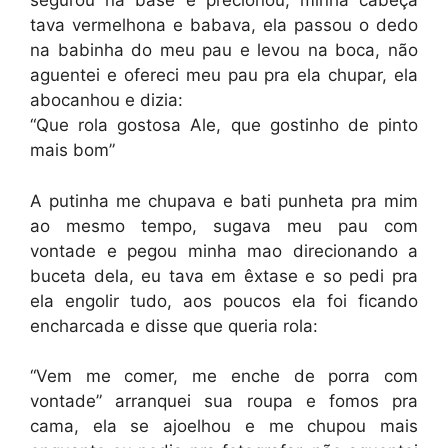
segurou na base e precionou, minha cabeça
tava vermelhona e babava, ela passou o dedo
na babinha do meu pau e levou na boca, não
aguentei e ofereci meu pau pra ela chupar, ela
abocanhou e dizia:
“Que rola gostosa Ale, que gostinho de pinto
mais bom”
A putinha me chupava e bati punheta pra mim
ao mesmo tempo, sugava meu pau com
vontade e pegou minha mao direcionando a
buceta dela, eu tava em êxtase e so pedi pra
ela engolir tudo, aos poucos ela foi ficando
encharcada e disse que queria rola:
“Vem me comer, me enche de porra com
vontade” arranquei sua roupa e fomos pra
cama, ela se ajoelhou e me chupou mais