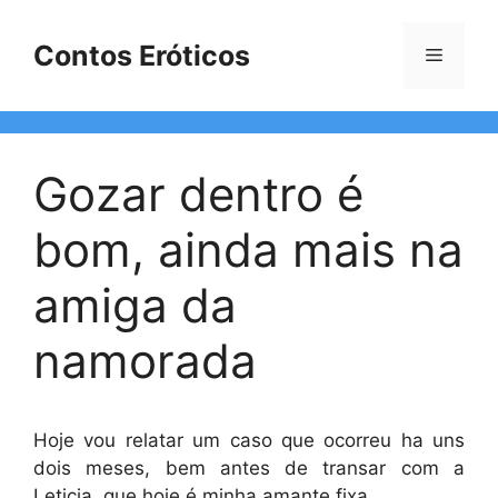
Pular
para
Contos Eróticos
Menu
o
conteúdo
Gozar dentro é
bom, ainda mais na
amiga da
namorada
Hoje vou relatar um caso que ocorreu ha uns
dois meses, bem antes de transar com a
Leticia, que hoje é minha amante fixa.