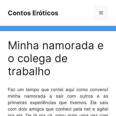
Pular
para
Contos Eróticos
Menu
o
conteúdo
Minha namorada e
o colega de
trabalho
Faz um tempo que contei aqui como convenci
minha namorada a sair com outros e as
primeiras experiências que tivemos. Ela saiu
com dois amigos que conheci pela net e agitei
pra ela. De lá pra cá, rolou mais uma vez com