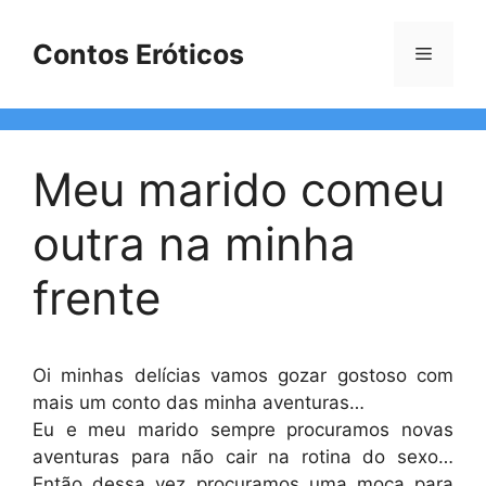
Pular
para
Contos Eróticos
Menu
o
conteúdo
Meu marido comeu
outra na minha
frente
Oi minhas delícias vamos gozar gostoso com
mais um conto das minha aventuras…
Eu e meu marido sempre procuramos novas
aventuras para não cair na rotina do sexo…
Então dessa vez procuramos uma moça para