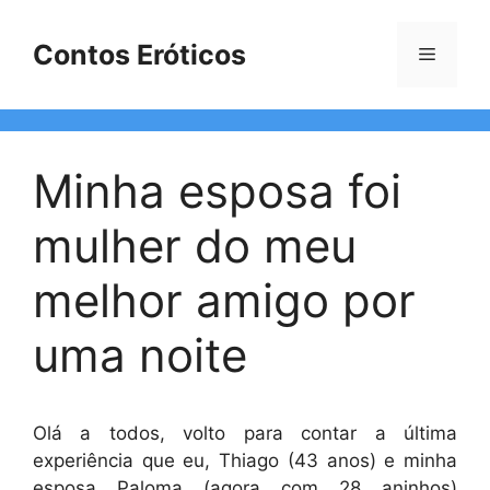
Pular
para
Contos Eróticos
Menu
o
conteúdo
Minha esposa foi
mulher do meu
melhor amigo por
uma noite
Olá a todos, volto para contar a última
experiência que eu, Thiago (43 anos) e minha
esposa Paloma (agora com 28 aninhos)