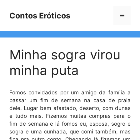
Pular
para
Contos Eróticos
Menu
o
conteúdo
Minha sogra virou
minha puta
Fomos convidados por um amigo da família a
passar um fim de semana na casa de praia
dele. Lugar bem afastado, deserto, com dunas
e tudo mais. Fizemos muitas compras para o
fim de semana e lá fomos eu, esposa, sogro e
sogra e uma cunhada, que comi também, mas
fica pra outro conto. Chegando lá fizemos um