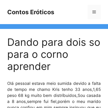
Pular
para
Contos Eróticos
Menu
o
conteúdo
Dando para dois so
para o corno
aprender
Olá pessoal estava meio sumida devido a falta
de tempo me chamo Kris tenho 33 anos,1,65
peso 68 kg muito bem distríbuidos,Sou casada
a 8 anos,sempre fui fiel,porém o meu marido
nunca confiou em mim sempre insinuou que eu