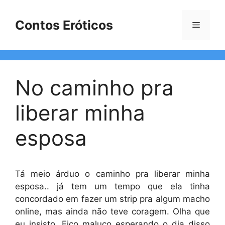
Pular
para
Contos Eróticos
Menu
o
conteúdo
No caminho pra
liberar minha
esposa
Tá meio árduo o caminho pra liberar minha
esposa.. já tem um tempo que ela tinha
concordado em fazer um strip pra algum macho
online, mas ainda não teve coragem. Olha que
eu insisto. Fico maluco esperando o dia disso