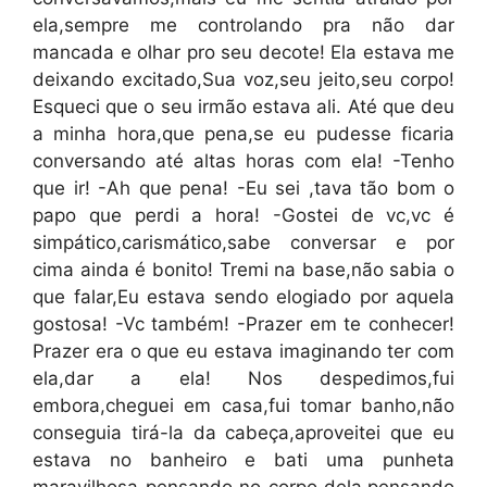
ela,sempre me controlando pra não dar
mancada e olhar pro seu decote! Ela estava me
deixando excitado,Sua voz,seu jeito,seu corpo!
Esqueci que o seu irmão estava ali. Até que deu
a minha hora,que pena,se eu pudesse ficaria
conversando até altas horas com ela! -Tenho
que ir! -Ah que pena! -Eu sei ,tava tão bom o
papo que perdi a hora! -Gostei de vc,vc é
simpático,carismático,sabe conversar e por
cima ainda é bonito! Tremi na base,não sabia o
que falar,Eu estava sendo elogiado por aquela
gostosa! -Vc também! -Prazer em te conhecer!
Prazer era o que eu estava imaginando ter com
ela,dar a ela! Nos despedimos,fui
embora,cheguei em casa,fui tomar banho,não
conseguia tirá-la da cabeça,aproveitei que eu
estava no banheiro e bati uma punheta