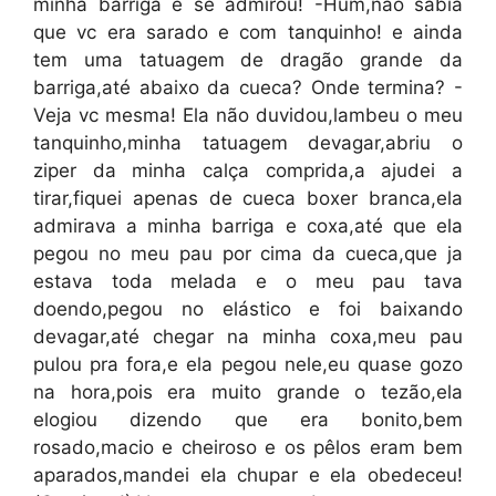
minha barriga e se admirou! -Hum,não sabia
que vc era sarado e com tanquinho! e ainda
tem uma tatuagem de dragão grande da
barriga,até abaixo da cueca? Onde termina? -
Veja vc mesma! Ela não duvidou,lambeu o meu
tanquinho,minha tatuagem devagar,abriu o
ziper da minha calça comprida,a ajudei a
tirar,fiquei apenas de cueca boxer branca,ela
admirava a minha barriga e coxa,até que ela
pegou no meu pau por cima da cueca,que ja
estava toda melada e o meu pau tava
doendo,pegou no elástico e foi baixando
devagar,até chegar na minha coxa,meu pau
pulou pra fora,e ela pegou nele,eu quase gozo
na hora,pois era muito grande o tezão,ela
elogiou dizendo que era bonito,bem
rosado,macio e cheiroso e os pêlos eram bem
aparados,mandei ela chupar e ela obedeceu!