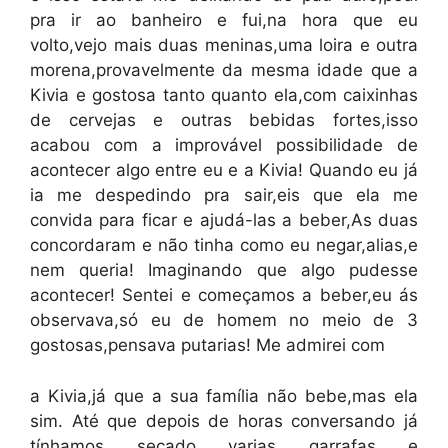
pra ir ao banheiro e fui,na hora que eu
volto,vejo mais duas meninas,uma loira e outra
morena,provavelmente da mesma idade que a
Kivia e gostosa tanto quanto ela,com caixinhas
de cervejas e outras bebidas fortes,isso
acabou com a improvável possibilidade de
acontecer algo entre eu e a Kivia! Quando eu já
ia me despedindo pra sair,eis que ela me
convida para ficar e ajudá-las a beber,As duas
concordaram e não tinha como eu negar,alias,e
nem queria! Imaginando que algo pudesse
acontecer! Sentei e começamos a beber,eu ás
observava,só eu de homem no meio de 3
gostosas,pensava putarias! Me admirei com
a Kivia,já que a sua família não bebe,mas ela
sim. Até que depois de horas conversando já
tínhamos secado varias garrafas e