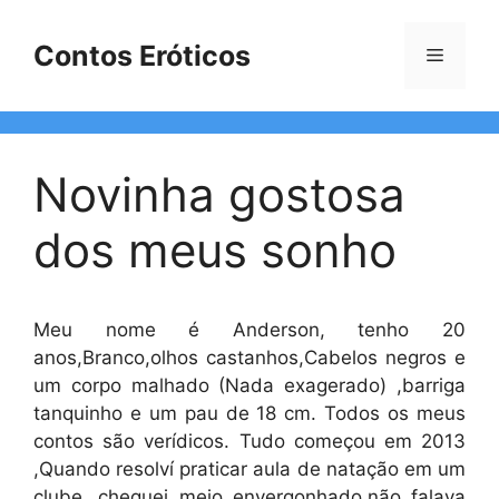
Pular
para
Contos Eróticos
Menu
o
conteúdo
Novinha gostosa
dos meus sonho
Meu nome é Anderson, tenho 20
anos,Branco,olhos castanhos,Cabelos negros e
um corpo malhado (Nada exagerado) ,barriga
tanquinho e um pau de 18 cm. Todos os meus
contos são verídicos. Tudo começou em 2013
,Quando resolví praticar aula de natação em um
clube ,cheguei meio envergonhado,não falava