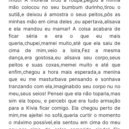
mão colocou no seu bumbum durinho,tirou o
sutiã,e deixou á amostra o seus peitos,pôs as
minhas mão em cima deles ,eu apertava,alisava
e ela mandou eu mamar! A coisa acabara de
ficar séria e era o que eu mais
queria,chupei,mamei muito,até que ela saiu de
cima de mim,veio a loira,Fez a mesma
dança,era gostosa,eu alisava seu corpo,seus
peitos e suas coxas,memei muito e até que
enfim,chegou a hora mais esperada,a menina
que eu me masturbava pensando e sonhava
tranzando com ela,imaginabdo seu corpo nu no
meu,seus seios! Pensei que ela não toparia,mas
sim ela topou, e percebi que era tudo armação
para a Kivia ficar comigo. Ela chegou perto de
mim,me ajeitei no sofá,queria curtir o momento
o máximo possível,ela sentou em cima do meu