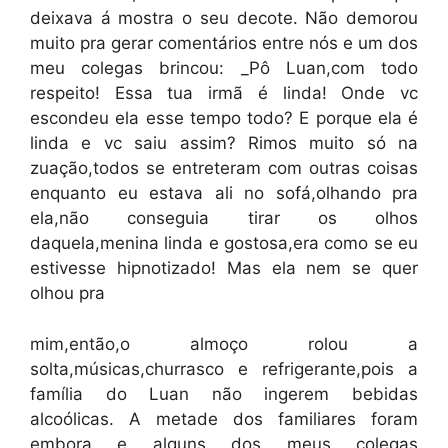
deixava á mostra o seu decote. Não demorou
muito pra gerar comentários entre nós e um dos
meu colegas brincou: _Pô Luan,com todo
respeito! Essa tua irmã é linda! Onde vc
escondeu ela esse tempo todo? E porque ela é
linda e vc saiu assim? Rimos muito só na
zuação,todos se entreteram com outras coisas
enquanto eu estava ali no sofá,olhando pra
ela,não conseguia tirar os olhos
daquela,menina linda e gostosa,era como se eu
estivesse hipnotizado! Mas ela nem se quer
olhou pra
mim,então,o almoço rolou a
solta,músicas,churrasco e refrigerante,pois a
família do Luan não ingerem bebidas
alcoólicas. A metade dos familiares foram
embora e alguns dos meus colegas