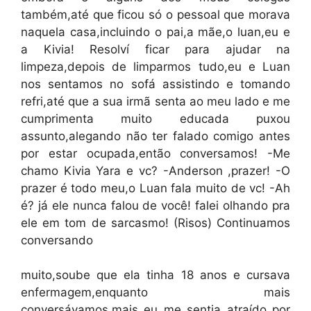
também,até que ficou só o pessoal que morava
naquela casa,incluindo o pai,a mãe,o luan,eu e
a Kivia! Resolví ficar para ajudar na
limpeza,depois de limparmos tudo,eu e Luan
nos sentamos no sofá assistindo e tomando
refri,até que a sua irmã senta ao meu lado e me
cumprimenta muito educada puxou
assunto,alegando não ter falado comigo antes
por estar ocupada,então conversamos! -Me
chamo Kivia Yara e vc? -Anderson ,prazer! -O
prazer é todo meu,o Luan fala muito de vc! -Ah
é? já ele nunca falou de você! falei olhando pra
ele em tom de sarcasmo! (Risos) Continuamos
conversando
muito,soube que ela tinha 18 anos e cursava
enfermagem,enquanto mais
conversávamos,mais eu me sentia atraído por