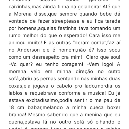
caixinhas,mas ainda tinha na geladeira! Até que
a Morena disse,que sempre quando bebe dá
vontade de fazer streeptease e eu fica tarada
por homens,aquelas festinha tava tomando um
rumo melhor do que o esperado! Cara isso me
animou muito! E as outras “deram corda”,faz aí
no Anderson ele é homem,não é? Isso soou
como um desrespeito pra mim! -Claro que sou!
-Vc quer? eu tenho coragem! -Vem logo! A
morena veio em minha direção no outro
sofá,abriu as pernas sentando nas minhas duas
coxas,ela jogava o cabelo pro lado,mordia os
labios e requebrava conforme a musica! Eu já
estava excitadíssimo,podia sentir o me pau de
18 cm babar,melando a minha cueca boxer
branca! Mesmo sabendo que a menina que eu
queria,estava lá no outro sofá só olhando e
rindo! A morena tirou a roupa,pegou a minha