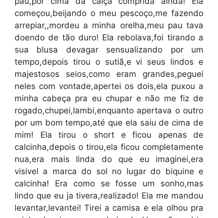
pau,por cima da calça comprida ainda! Ela
começou,beijando o meu pescoço,me fazendo
arrepiar,,mordeu a minha orelha,meu pau tava
doendo de tão duro! Ela rebolava,foi tirando a
sua blusa devagar sensualizando por um
tempo,depois tirou o sutiã,e vi seus lindos e
majestosos seios,como eram grandes,peguei
neles com vontade,apertei os dois,ela puxou a
minha cabeça pra eu chupar e não me fiz de
rogado,chupei,lambi,enquanto apertava o outro
por um bom tempo,até que ela saiu de cima de
mim! Ela tirou o short e ficou apenas de
calcinha,depois o tirou,ela ficou completamente
nua,era mais linda do que eu imaginei,era
visivel a marca do sol no lugar do biquine e
calcinha! Era como se fosse um sonho,mas
lindo que eu ja tivera,realizado! Ela me mandou
levantar,levantei! Tirei a camisa e ela olhou pra