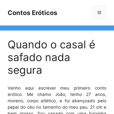
Pular
para
Contos Eróticos
Menu
o
conteúdo
Quando o casal é
safado nada
segura
Venho aqui escrever meu primeiro conto
erótico. Me chamo João, tenho 27 anos,
moreno, corpo atlético, e fui abençoado pelo
papai do céu no tamanho do meu pau, 21 cm e
bem grosso. Sou casado com uma baixinha