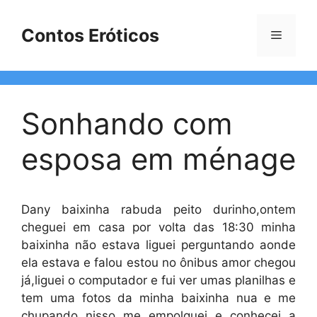
Pular
para
Contos Eróticos
Menu
o
conteúdo
Sonhando com
esposa em ménage
Dany baixinha rabuda peito durinho,ontem
cheguei em casa por volta das 18:30 minha
baixinha não estava liguei perguntando aonde
ela estava e falou estou no ônibus amor chegou
já,liguei o computador e fui ver umas planilhas e
tem uma fotos da minha baixinha nua e me
chupando nisso me empolguei e conhecei a