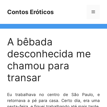
Pular
para
Contos Eróticos
Menu
o
conteúdo
A bêbada
desconhecida me
chamou para
transar
Eu trabalhava no centro de São Paulo, e
retornava a pé para casa. Certo dia, era uma
sexta-feira, e fiquei trabalhando até mais tarde.