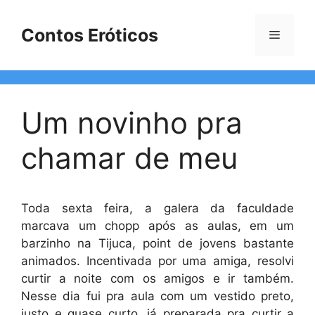
Pular
para
Contos Eróticos
Menu
o
conteúdo
Um novinho pra
chamar de meu
Toda sexta feira, a galera da faculdade
marcava um chopp após as aulas, em um
barzinho na Tijuca, point de jovens bastante
animados. Incentivada por uma amiga, resolvi
curtir a noite com os amigos e ir também.
Nesse dia fui pra aula com um vestido preto,
justo e quase curto, já preparada pra curtir a