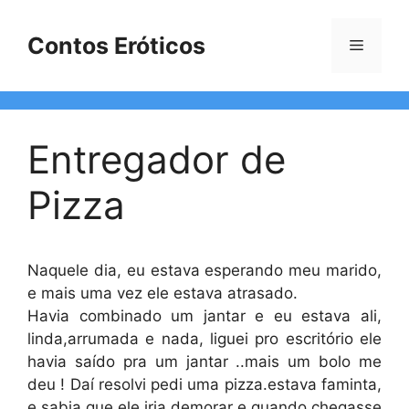
Pular
para
Contos Eróticos
Menu
o
conteúdo
Entregador de
Pizza
Naquele dia, eu estava esperando meu marido,
e mais uma vez ele estava atrasado.
Havia combinado um jantar e eu estava ali,
linda,arrumada e nada, liguei pro escritório ele
havia saído pra um jantar ..mais um bolo me
deu ! Daí resolvi pedi uma pizza.estava faminta,
e sabia que ele iria demorar e quando chegasse