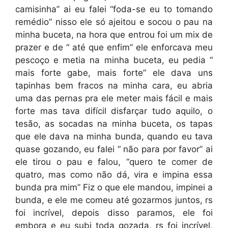
camisinha” ai eu falei “foda-se eu to tomando
remédio” nisso ele só ajeitou e socou o pau na
minha buceta, na hora que entrou foi um mix de
prazer e de “ até que enfim” ele enforcava meu
pescoço e metia na minha buceta, eu pedia “
mais forte gabe, mais forte” ele dava uns
tapinhas bem fracos na minha cara, eu abria
uma das pernas pra ele meter mais fácil e mais
forte mas tava difícil disfarçar tudo aquilo, o
tesão, as socadas na minha buceta, os tapas
que ele dava na minha bunda, quando eu tava
quase gozando, eu falei “ não para por favor” ai
ele tirou o pau e falou, “quero te comer de
quatro, mas como não dá, vira e impina essa
bunda pra mim” Fiz o que ele mandou, impinei a
bunda, e ele me comeu até gozarmos juntos, rs
foi incrível, depois disso paramos, ele foi
embora e eu subi toda gozada, rs foi incrível,