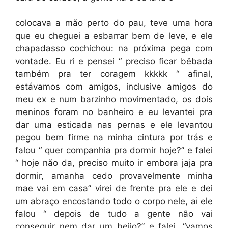
colocava a mão perto do pau, teve uma hora
que eu cheguei a esbarrar bem de leve, e ele
chapadasso cochichou: na próxima pega com
vontade. Eu ri e pensei “ preciso ficar bêbada
também pra ter coragem kkkkk “ afinal,
estávamos com amigos, inclusive amigos do
meu ex e num barzinho movimentado, os dois
meninos foram no banheiro e eu levantei pra
dar uma esticada nas pernas e ele levantou
pegou bem firme na minha cintura por trás e
falou “ quer companhia pra dormir hoje?” e falei
“ hoje não da, preciso muito ir embora jaja pra
dormir, amanha cedo provavelmente minha
mae vai em casa” virei de frente pra ele e dei
um abraço encostando todo o corpo nele, ai ele
falou “ depois de tudo a gente não vai
conseguir nem dar um beijo?” e falei, “vamos