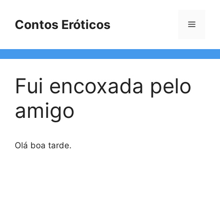
Pular
para
Contos Eróticos
Menu
o
conteúdo
Fui encoxada pelo
amigo
Olá boa tarde.