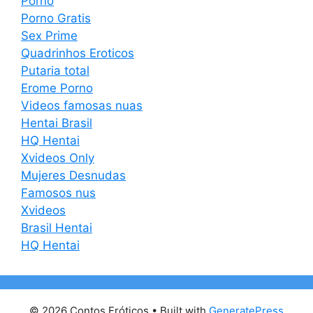
Porno
Porno Gratis
Sex Prime
Quadrinhos Eroticos
Putaria total
Erome Porno
Videos famosas nuas
Hentai Brasil
HQ Hentai
Xvideos Only
Mujeres Desnudas
Famosos nus
Xvideos
Brasil Hentai
HQ Hentai
© 2026 Contos Eróticos
• Built with
GeneratePress