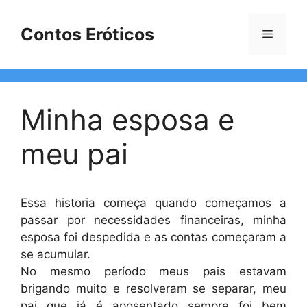
Pular
para
Contos Eróticos
Menu
o
conteúdo
Minha esposa e
meu pai
Essa historia começa quando começamos a
passar por necessidades financeiras, minha
esposa foi despedida e as contas começaram a
se acumular.
No mesmo período meus pais estavam
brigando muito e resolveram se separar, meu
pai que já é aposentado sempre foi bem