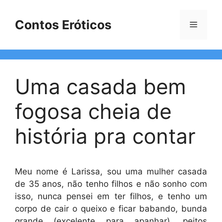
Pular
para
Contos Eróticos
Menu
o
conteúdo
Uma casada bem
fogosa cheia de
história pra contar
Meu nome é Larissa, sou uma mulher casada
de 35 anos, não tenho filhos e não sonho com
isso, nunca pensei em ter filhos, e tenho um
corpo de cair o queixo e ficar babando, bunda
grande (excelente para apanhar), peitos