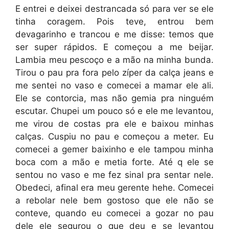
E entrei e deixei destrancada só para ver se ele
tinha coragem. Pois teve, entrou bem
devagarinho e trancou e me disse: temos que
ser super rápidos. E começou a me beijar.
Lambia meu pescoço e a mão na minha bunda.
Tirou o pau pra fora pelo zíper da calça jeans e
me sentei no vaso e comecei a mamar ele ali.
Ele se contorcia, mas não gemia pra ninguém
escutar. Chupei um pouco só e ele me levantou,
me virou de costas pra ele e baixou minhas
calças. Cuspiu no pau e começou a meter. Eu
comecei a gemer baixinho e ele tampou minha
boca com a mão e metia forte. Até q ele se
sentou no vaso e me fez sinal pra sentar nele.
Obedeci, afinal era meu gerente hehe. Comecei
a rebolar nele bem gostoso que ele não se
conteve, quando eu comecei a gozar no pau
dele ele segurou o que deu e se levantou