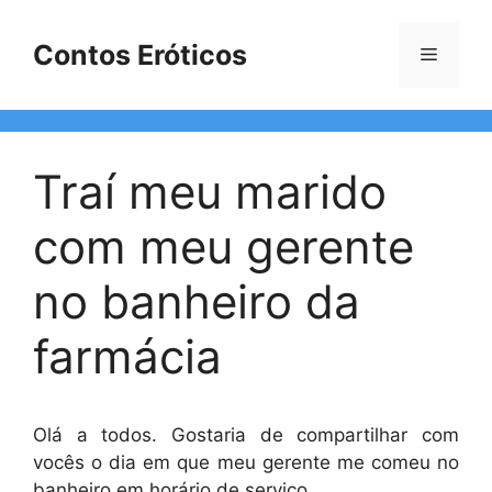
Pular
para
Contos Eróticos
Menu
o
conteúdo
Traí meu marido
com meu gerente
no banheiro da
farmácia
Olá a todos. Gostaria de compartilhar com
vocês o dia em que meu gerente me comeu no
banheiro em horário de serviço.