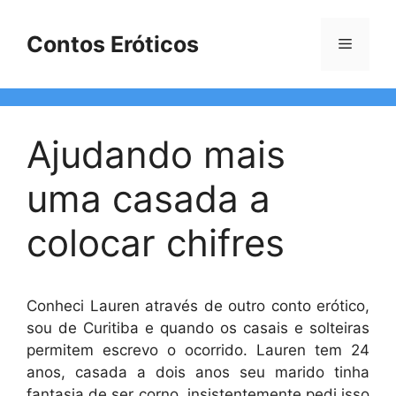
Pular
para
Contos Eróticos
Menu
o
conteúdo
Ajudando mais
uma casada a
colocar chifres
Conheci Lauren através de outro conto erótico,
sou de Curitiba e quando os casais e solteiras
permitem escrevo o ocorrido. Lauren tem 24
anos, casada a dois anos seu marido tinha
fantasia de ser corno, insistentemente pedi isso