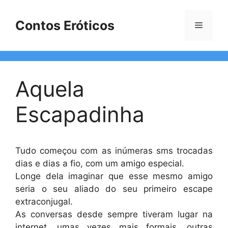
Pular
para
Contos Eróticos
Menu
o
conteúdo
Aquela
Escapadinha
Tudo começou com as inúmeras sms trocadas
dias e dias a fio, com um amigo especial.
Longe dela imaginar que esse mesmo amigo
seria o seu aliado do seu primeiro escape
extraconjugal.
As conversas desde sempre tiveram lugar na
internet, umas vezes mais formais, outras