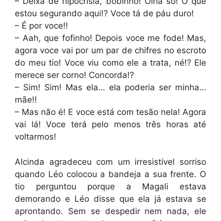
– Deixa de hipocrisia, bobinho! Olha só! O que
estou segurando aqui!? Voce tá de páu duro!
– É por voce!!
– Aah, que fofinho! Depois voce me fode! Mas,
agora voce vai por um par de chifres no escroto
do meu tio! Voce viu como ele a trata, né!? Ele
merece ser corno! Concorda!?
– Sim! Sim! Mas ela… ela poderia ser minha…
mãe!!
– Mas não é! E voce está com tesão nela! Agora
vai lá! Voce terá pelo menos três horas até
voltarmos!
Alcinda agradeceu com um irresistível sorriso
quando Léo colocou a bandeja a sua frente. O
tio perguntou porque a Magali estava
demorando e Léo disse que ela já estava se
aprontando. Sem se despedir nem nada, ele