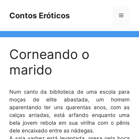
Pular
para
Contos Eróticos
Menu
o
conteúdo
Corneando o
marido
Num canto da biblioteca de uma escola para
moças de elite abastada, um homem
aparentando ter uns quarentas anos, com as
calças arriadas, está arfando enquanto uma
bela jovem rebola em sua virilha com o pênis
dele encaixado entre as nádegas.
A saia xadrez está levantada, presa pela boca