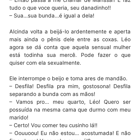
– Então passa a me chamar de Marissa!! E faz
tudo o que voce queria, seu danadinho!!
– Sua…sua bunda…é igual a dela!
Alcinda volta a beijá-lo ardentemente e aperta
mais ainda o pênis dele entre as coxas. Léo
agora se dá conta que aquela sensual mulher
está todinha sua mercê. Pode fazer o que
quiser com ela sexualmente.
Ele interrompe o beijo e toma ares de mandão.
– Desfila! Desfila pra mim, gostosona! Desfila
separando a bunda com as mãos!
– Vamos pro… meu quarto, Léo! Quero ser
possuída na mesma cama que durmo com meu
marido!
– Certo! Vou comer teu cusinho lá!!
– Oouuoou! Eu não estou… acostumada! E não