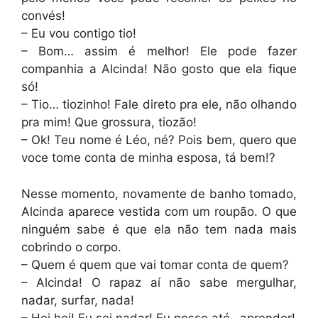
convés!
– Eu vou contigo tio!
– Bom… assim é melhor! Ele pode fazer
companhia a Alcinda! Não gosto que ela fique
só!
– Tio… tiozinho! Fale direto pra ele, não olhando
pra mim! Que grossura, tiozão!
– Ok! Teu nome é Léo, né? Pois bem, quero que
voce tome conta de minha esposa, tá bem!?
Nesse momento, novamente de banho tomado,
Alcinda aparece vestida com um roupão. O que
ninguém sabe é que ela não tem nada mais
cobrindo o corpo.
– Quem é quem que vai tomar conta de quem?
– Alcinda! O rapaz aí não sabe mergulhar,
nadar, surfar, nada!
– Hei hei! Eu sei nadar! Eu posso até…aprender!