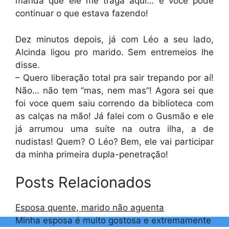
manda que ele me traga aqui… e voce pode
continuar o que estava fazendo!
Dez minutos depois, já com Léo a seu lado,
Alcinda ligou pro marido. Sem entremeios lhe
disse.
– Quero liberação total pra sair trepando por aí!
Não… não tem ”mas, nem mas”! Agora sei que
foi voce quem saiu correndo da biblioteca com
as calças na mão! Já falei com o Gusmão e ele
já arrumou uma suíte na outra ilha, a de
nudistas! Quem? O Léo? Bem, ele vai participar
da minha primeira dupla-penetração!
Posts Relacionados
Esposa quente, marido não aguenta
Minha esposa é muito gostosa e extremamente