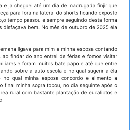
ia e ja cheguei até um dia de madrugada finjir que
eça para fora na lateral do shorts ficando exposto
do,o tempo passou e sempre seguindo desta forma
as disfaçava bem. No mês de outubro de 2025 éla
da semana ligava para mim e minha esposa contando
ao findar do ano entrei de férias e fomos visitar
miliares e foram muitos bate papo e até que entre
lando sobre a auto escola e no qual sugerir a éla
o no qual minha esposa concordo e alimento a
o final minha sogra topou, no dia seguinte após o
ea rural com bastante plantação de eucaliptos e
o