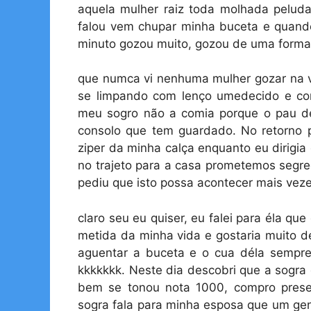
aquela mulher raiz toda molhada pelud
falou vem chupar minha buceta e quand
minuto gozou muito, gozou de uma forma
que numca vi nenhuma mulher gozar na vi
se limpando com lenço umedecido e con
meu sogro não a comia porque o pau del
consolo que tem guardado. No retorno pa
ziper da minha calça enquanto eu dirigia
no trajeto para a casa prometemos segre
pediu que isto possa acontecer mais vez
claro seu eu quiser, eu falei para éla q
metida da minha vida e gostaria muito de
aguentar a buceta e o cua déla sempre
kkkkkkk. Neste dia descobri que a sogra 
bem se tonou nota 1000, compro prese
sogra fala para minha esposa que um gen