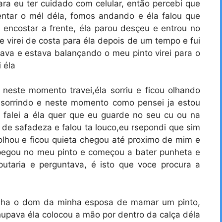
ara eu ter cuidado com celular, então percebi que
ntar o mél déla, fomos andando e éla falou que
ra encostar a frente, éla parou desçeu e entrou no
e virei de costa para éla depois de um tempo e fui
nava e estava balançando o meu pinto virei para o
 éla
 neste momento travei,éla sorriu e ficou olhando
 sorrindo e neste momento como pensei ja estou
, falei a éla quer que eu guarde no seu cu ou na
 de safadeza e falou ta louco,eu rsepondi que sim
 olhou e ficou quieta chegou até proximo de mim e
pegou no meu pinto e começou a bater punheta e
putaria e perguntava, é isto que voce procura a
inha o dom da minha esposa de mamar um pinto,
pava éla colocou a mão por dentro da calça déla