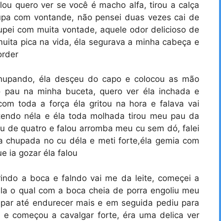
alou quero ver se você é macho alfa, tirou a calça
upa com vontande, não pensei duas vezes cai de
pei com muita vontade, aquele odor delicioso de
muita pica na vida, éla segurava a minha cabeça e
order
hupando, éla desçeu do capo e colocou as mão
o pau na minha buceta, quero ver éla inchada e
om toda a força éla gritou na hora e falava vai
tendo néla e éla toda molhada tirou meu pau da
cou de quatro e falou arromba meu cu sem dó, falei
 chupada no cu déla e meti forte,éla gemia com
ue ia gozar éla falou
rindo a boca e falndo vai me da leite, começei a
la o qual com a boca cheia de porra engoliu meu
par até endurecer mais e em seguida pediu para
e começou a cavalgar forte, éra uma delica ver