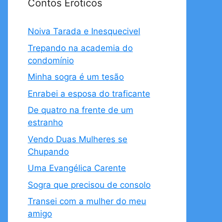
Contos Eroticos
Noiva Tarada e Inesquecivel
Trepando na academia do
condomínio
Minha sogra é um tesão
Enrabei a esposa do traficante
De quatro na frente de um
estranho
Vendo Duas Mulheres se
Chupando
Uma Evangélica Carente
Sogra que precisou de consolo
Transei com a mulher do meu
amigo