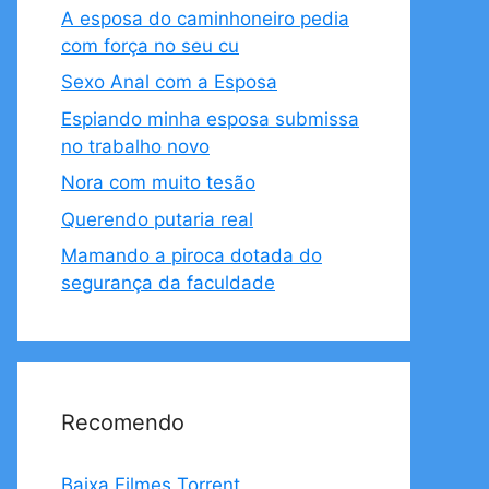
A esposa do caminhoneiro pedia
com força no seu cu
Sexo Anal com a Esposa
Espiando minha esposa submissa
no trabalho novo
Nora com muito tesão
Querendo putaria real
Mamando a piroca dotada do
segurança da faculdade
Recomendo
Baixa Filmes Torrent