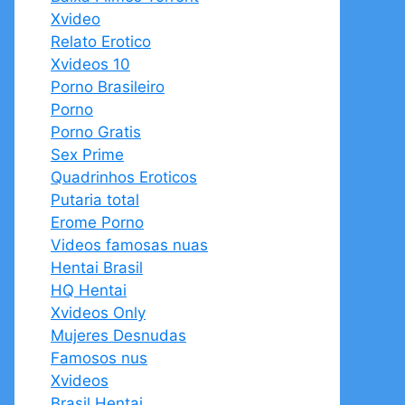
Xvideo
Relato Erotico
Xvideos 10
Porno Brasileiro
Porno
Porno Gratis
Sex Prime
Quadrinhos Eroticos
Putaria total
Erome Porno
Videos famosas nuas
Hentai Brasil
HQ Hentai
Xvideos Only
Mujeres Desnudas
Famosos nus
Xvideos
Brasil Hentai