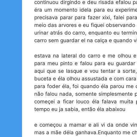
continuou dirgindo e deu risada efalou p
éra um momento idela para eu experime
precisava parar para fazer xixi, falei pa
meio das arvores e eu fiquei observando 
urinar atrás do carro, enquanto eu termi
carro sem guardar el na calça e quando vi
estava na lateral do carro e me olhou e
para meu pinto e falou para eu guardar
aqui que se lasque e vou tentar a sorte
buceta e éla olhou assustada e com cara
para foder éla, foi quando éla parou me
não falou nada, somente simplesmente 
começei a ficar louco éla falava muita 
tempo eu ja sabia, então éla abaixou
e começou a mamar e ali vi da onde v
mas a mãe déla ganhava.Enquanto me chu