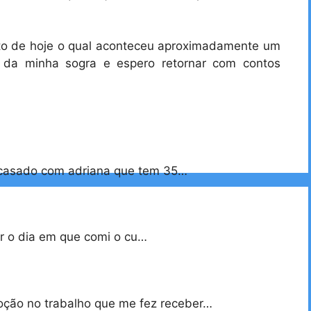
to de hoje o qual aconteceu aproximadamente um
 da minha sogra e espero retornar com contos
 casado com adriana que tem 35…
ar o dia em que comi o cu…
oção no trabalho que me fez receber…