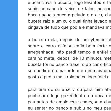
e acariciava a buceta, logo levantou e f
subiu no capo do veiculo e falou me ch
boca naquela buceta peluda e no cu, chu
buceta raiz e um cu o qual tinha levado 
xingava de tudo que podia e mandava m
a buceta déla, depois de um ytempo c
sobre o carro e falou enfia bem forte 
arreganhada, não perdi tempo e enfiei c
caralho meta, deposi de 10 minutos me
buceta foi no banco traseiro do carro fi
seu pedido é uma ordem e dei mais uma
gosto e pedia mais rola no cu,logo falei q
para tirar do cu e se virou para mim ab
punhetar e logo gozei dentro da boca dé
pau antes de amolecer e começou a chu
eu sentar no banco e subiu no meu pau 