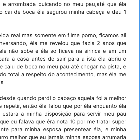
a e arrombada quicando no meu pau,até que éla
o cai de boca éla segurou minha cabeça e deu 1
da real mas somente em filme porno, ficamos ali
versando, éla me revelou que fazia 2 anos que
e não sobe e éla so ficava na siririca e em um
ra a casa antes de sair para a ista éla abriu o
 e caiu de boca no meu pau até chegar na pista, e
do total a respeito do acontecimento, mas éla me
es
ue desde quando perdi o cabaço aquela foi a melhor
 repetir, então éla falou que por éla enquanto éla
 estara a minha disposição para servir meu pau
que eu falava que éra nota 10 por me tratar super
nte para minha esposa presentear éla, e minha
rro melhor que eu jamais minha esposa arrumaria