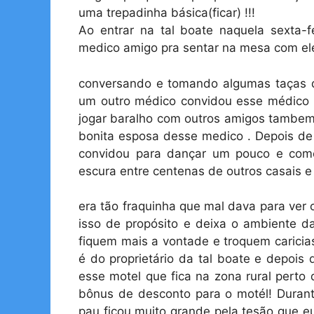
uma trepadinha básica(ficar) !!!
Ao entrar na tal boate naquela sexta-f
medico amigo pra sentar na mesa com ele
conversando e tomando algumas taças 
um outro médico convidou esse médico 
jogar baralho com outros amigos tambem
bonita esposa desse medico . Depois de
convidou para dançar um pouco e com
escura entre centenas de outros casais e
era tão fraquinha que mal dava para ver 
isso de propósito e deixa o ambiente d
fiquem mais a vontade e troquem caricia
é do proprietário da tal boate e depois
esse motel que fica na zona rural pert
bônus de desconto para o motél! Dura
pau ficou muito grande pela tesão que e