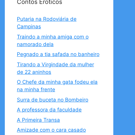
Contos Eroticos
Putaria na Rodoviária de
Campinas
Traindo a minha amiga com o
namorado dela
Pegnado a tia safada no banheiro
Tirando a Virgindade da mulher
de 22 aninhos
O Chefe da minha gata fodeu ela
na minha frente
Surra de buceta no Bombeiro
A professora da faculdade
A Primeira Transa
Amizade com o cara casado