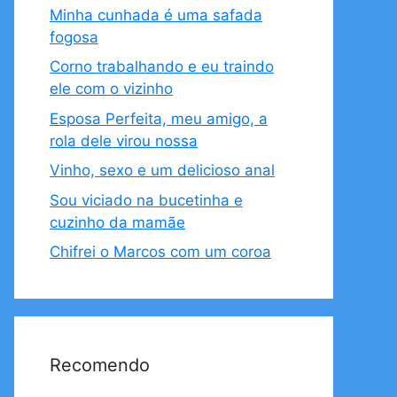
Minha cunhada é uma safada
fogosa
Corno trabalhando e eu traindo
ele com o vizinho
Esposa Perfeita, meu amigo, a
rola dele virou nossa
Vinho, sexo e um delicioso anal
Sou viciado na bucetinha e
cuzinho da mamãe
Chifrei o Marcos com um coroa
Recomendo