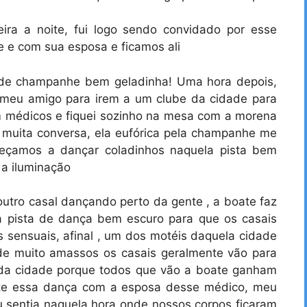
eira a noite, fui logo sendo convidado por esse
 e com sua esposa e ficamos ali
de champanhe bem geladinha! Uma hora depois,
meu amigo para irem a um clube da cidade para
 médicos e fiquei sozinho na mesa com a morena
 muita conversa, ela eufórica pela champanhe me
eçamos a dançar coladinhos naquela pista bem
 a iluminação
outro casal dançando perto da gente , a boate faz
a pista de dança bem escuro para que os casais
s sensuais, afinal , um dos motéis daquela cidade
 de muito amassos os casais geralmente vão para
o da cidade porque todos que vão a boate ganham
nte essa dança com a esposa desse médico, meu
u sentia naquela hora onde nossos corpos ficaram