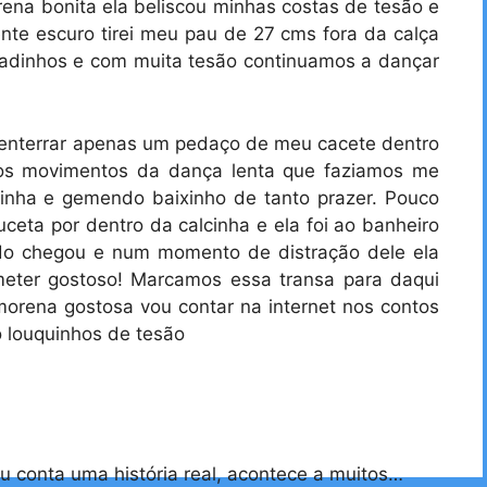
rena bonita ela beliscou minhas costas de tesão e
te escuro tirei meu pau de 27 cms fora da calça
oladinhos e com muita tesão continuamos a dançar
enterrar apenas um pedaço de meu cacete dentro
os movimentos da dança lenta que faziamos me
inha e gemendo baixinho de tanto prazer. Pouco
ceta por dentro da calcinha e ela foi ao banheiro
ido chegou e num momento de distração dele ela
meter gostoso! Marcamos essa transa para daqui
orena gostosa vou contar na internet nos contos
to louquinhos de tesão
 conta uma história real, acontece a muitos…