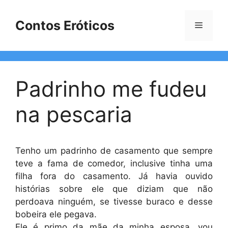
Pular
para
Contos Eróticos
Menu
o
conteúdo
Padrinho me fudeu
na pescaria
Tenho um padrinho de casamento que sempre
teve a fama de comedor, inclusive tinha uma
filha fora do casamento. Já havia ouvido
histórias sobre ele que diziam que não
perdoava ninguém, se tivesse buraco e desse
bobeira ele pegava.
Ele é primo da mãe da minha esposa, vou