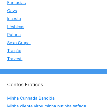
Fantasias
Gays
Incesto
Lésbicas
Putaria
Sexo Grupal
Traição
Travesti
Contos Eroticos
Minha Cunhada Bandida
Minha cliente virou minha putinha safada