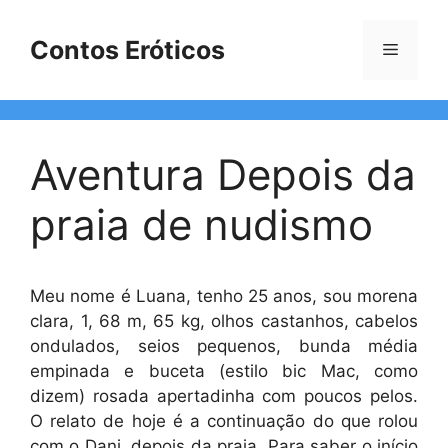
Pular
para
Contos Eróticos
Menu
o
conteúdo
Aventura Depois da
praia de nudismo
Meu nome é Luana, tenho 25 anos, sou morena
clara, 1, 68 m, 65 kg, olhos castanhos, cabelos
ondulados, seios pequenos, bunda média
empinada e buceta (estilo bic Mac, como
dizem) rosada apertadinha com poucos pelos.
O relato de hoje é a continuação do que rolou
com o Dani, depois da praia. Para saber o início