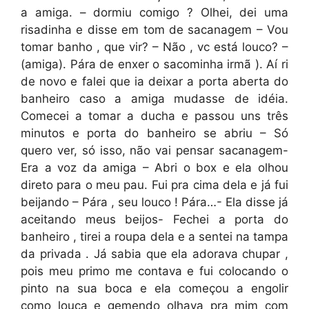
a amiga. – dormiu comigo ? Olhei, dei uma
risadinha e disse em tom de sacanagem – Vou
tomar banho , que vir? – Não , vc está louco? –
(amiga). Pára de enxer o sacominha irmã ). Aí ri
de novo e falei que ia deixar a porta aberta do
banheiro caso a amiga mudasse de idéia.
Comecei a tomar a ducha e passou uns três
minutos e porta do banheiro se abriu – Só
quero ver, só isso, não vai pensar sacanagem-
Era a voz da amiga – Abri o box e ela olhou
direto para o meu pau. Fui pra cima dela e já fui
beijando – Pára , seu louco ! Pára…- Ela disse já
aceitando meus beijos- Fechei a porta do
banheiro , tirei a roupa dela e a sentei na tampa
da privada . Já sabia que ela adorava chupar ,
pois meu primo me contava e fui colocando o
pinto na sua boca e ela começou a engolir
como louca e gemendo olhava pra mim com