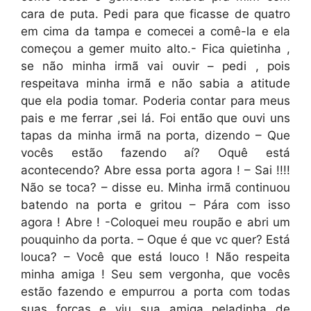
cara de puta. Pedi para que ficasse de quatro
em cima da tampa e comecei a comê-la e ela
começou a gemer muito alto.- Fica quietinha ,
se não minha irmã vai ouvir – pedi , pois
respeitava minha irmã e não sabia a atitude
que ela podia tomar. Poderia contar para meus
pais e me ferrar ,sei lá. Foi então que ouvi uns
tapas da minha irmã na porta, dizendo – Que
vocês estão fazendo aí? Oquê está
acontecendo? Abre essa porta agora ! – Sai !!!!
Não se toca? – disse eu. Minha irmã continuou
batendo na porta e gritou – Pára com isso
agora ! Abre ! -Coloquei meu roupão e abri um
pouquinho da porta. – Oque é que vc quer? Está
louca? – Você que está louco ! Não respeita
minha amiga ! Seu sem vergonha, que vocês
estão fazendo e empurrou a porta com todas
suas forças e viu sua amiga peladinha de