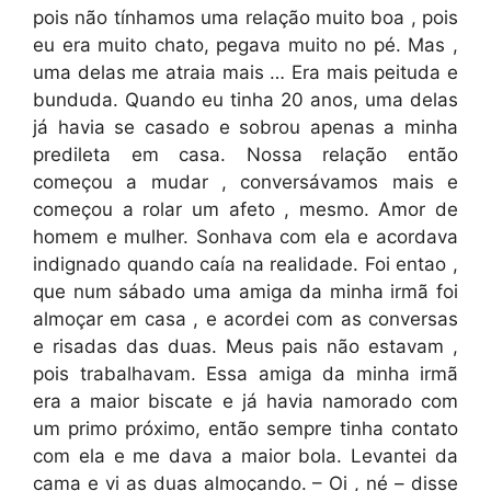
pois não tínhamos uma relação muito boa , pois
eu era muito chato, pegava muito no pé. Mas ,
uma delas me atraia mais … Era mais peituda e
bunduda. Quando eu tinha 20 anos, uma delas
já havia se casado e sobrou apenas a minha
predileta em casa. Nossa relação então
começou a mudar , conversávamos mais e
começou a rolar um afeto , mesmo. Amor de
homem e mulher. Sonhava com ela e acordava
indignado quando caía na realidade. Foi entao ,
que num sábado uma amiga da minha irmã foi
almoçar em casa , e acordei com as conversas
e risadas das duas. Meus pais não estavam ,
pois trabalhavam. Essa amiga da minha irmã
era a maior biscate e já havia namorado com
um primo próximo, então sempre tinha contato
com ela e me dava a maior bola. Levantei da
cama e vi as duas almoçando. – Oi , né – disse