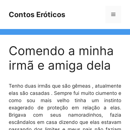
Pular
para
Contos Eróticos
Menu
o
conteúdo
Comendo a minha
irmã e amiga dela
Tenho duas irmãs que são gêmeas , atualmente
elas são casadas . Sempre fui muito ciumento e
como sou mais velho tinha um instinto
exagerado de proteção em relação a elas.
Brigava com seus namoradinhos, fazia
escândalos em casa dizendo que elas estavam
passando dos limites e meus pais não faziam