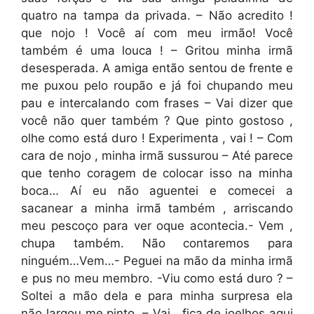
quatro na tampa da privada. – Não acredito !
que nojo ! Você aí com meu irmão! Você
também é uma louca ! – Gritou minha irmã
desesperada. A amiga então sentou de frente e
me puxou pelo roupão e já foi chupando meu
pau e intercalando com frases – Vai dizer que
você não quer também ? Que pinto gostoso ,
olhe como está duro ! Experimenta , vai ! – Com
cara de nojo , minha irmã sussurou – Até parece
que tenho coragem de colocar isso na minha
boca… Aí eu não aguentei e comecei a
sacanear a minha irmã também , arriscando
meu pescoço para ver oque acontecia.- Vem ,
chupa também. Não contaremos para
ninguém…Vem…- Peguei na mão da minha irmã
e pus no meu membro. -Viu como está duro ? –
Soltei a mão dela e para minha surpresa ela
não largou me pinto. – Vai , fica de joelhos aqui