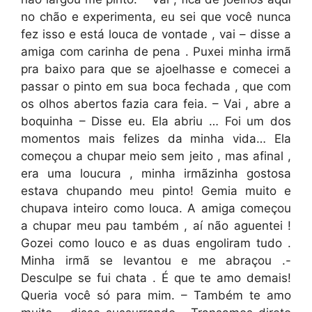
no chão e experimenta, eu sei que você nunca
fez isso e está louca de vontade , vai – disse a
amiga com carinha de pena . Puxei minha irmã
pra baixo para que se ajoelhasse e comecei a
passar o pinto em sua boca fechada , que com
os olhos abertos fazia cara feia. – Vai , abre a
boquinha – Disse eu. Ela abriu … Foi um dos
momentos mais felizes da minha vida… Ela
começou a chupar meio sem jeito , mas afinal ,
era uma loucura , minha irmãzinha gostosa
estava chupando meu pinto! Gemia muito e
chupava inteiro como louca. A amiga começou
a chupar meu pau também , aí não aguentei !
Gozei como louco e as duas engoliram tudo .
Minha irmã se levantou e me abraçou .-
Desculpe se fui chata . É que te amo demais!
Queria você só para mim. – Também te amo