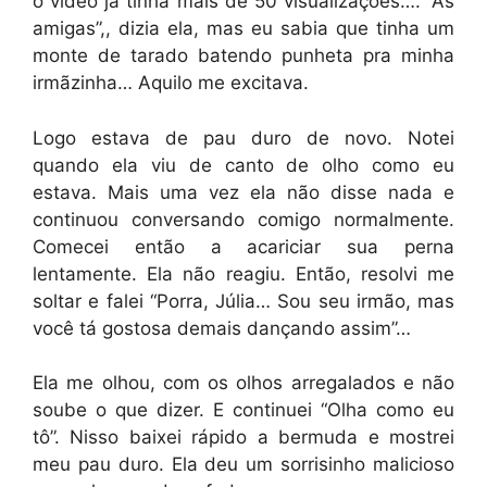
o vídeo já tinha mais de 50 visualizações…. “As
amigas”,, dizia ela, mas eu sabia que tinha um
monte de tarado batendo punheta pra minha
irmãzinha… Aquilo me excitava.
Logo estava de pau duro de novo. Notei
quando ela viu de canto de olho como eu
estava. Mais uma vez ela não disse nada e
continuou conversando comigo normalmente.
Comecei então a acariciar sua perna
lentamente. Ela não reagiu. Então, resolvi me
soltar e falei “Porra, Júlia… Sou seu irmão, mas
você tá gostosa demais dançando assim”…
Ela me olhou, com os olhos arregalados e não
soube o que dizer. E continuei “Olha como eu
tô”. Nisso baixei rápido a bermuda e mostrei
meu pau duro. Ela deu um sorrisinho malicioso