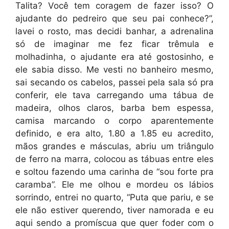
Talita? Você tem coragem de fazer isso? O
ajudante do pedreiro que seu pai conhece?”,
lavei o rosto, mas decidi banhar, a adrenalina
só de imaginar me fez ficar trêmula e
molhadinha, o ajudante era até gostosinho, e
ele sabia disso. Me vesti no banheiro mesmo,
sai secando os cabelos, passei pela sala só pra
conferir, ele tava carregando uma tábua de
madeira, olhos claros, barba bem espessa,
camisa marcando o corpo aparentemente
definido, e era alto, 1.80 a 1.85 eu acredito,
mãos grandes e másculas, abriu um triângulo
de ferro na marra, colocou as tábuas entre eles
e soltou fazendo uma carinha de “sou forte pra
caramba”. Ele me olhou e mordeu os lábios
sorrindo, entrei no quarto, “Puta que pariu, e se
ele não estiver querendo, tiver namorada e eu
aqui sendo a promíscua que quer foder com o