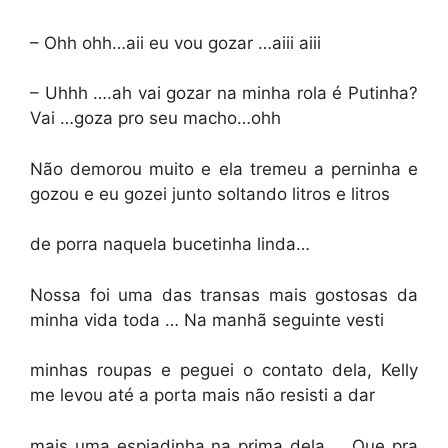
– Ohh ohh…aii eu vou gozar …aiii aiii
– Uhhh ….ah vai gozar na minha rola é Putinha?
Vai …goza pro seu macho…ohh
Não demorou muito e ela tremeu a perninha e
gozou e eu gozei junto soltando litros e litros
de porra naquela bucetinha linda…
Nossa foi uma das transas mais gostosas da
minha vida toda … Na manhã seguinte vesti
minhas roupas e peguei o contato dela, Kelly
me levou até a porta mais não resisti a dar
mais uma espiadinha na prima dela … Que pra