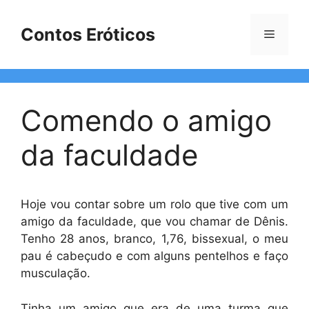
Pular
para
Contos Eróticos
Menu
o
conteúdo
Comendo o amigo
da faculdade
Hoje vou contar sobre um rolo que tive com um
amigo da faculdade, que vou chamar de Dênis.
Tenho 28 anos, branco, 1,76, bissexual, o meu
pau é cabeçudo e com alguns pentelhos e faço
musculação.
Tinha um amigo que era de uma turma que