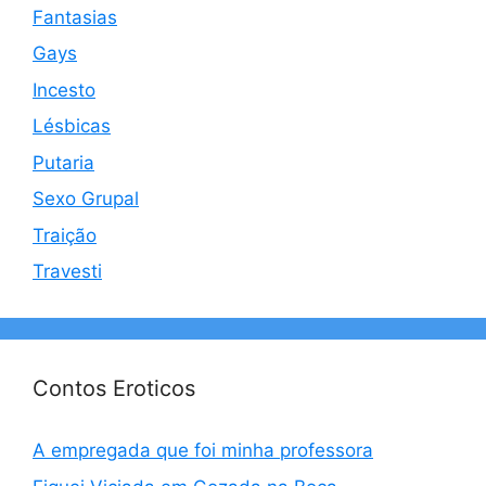
Fantasias
Gays
Incesto
Lésbicas
Putaria
Sexo Grupal
Traição
Travesti
Contos Eroticos
A empregada que foi minha professora