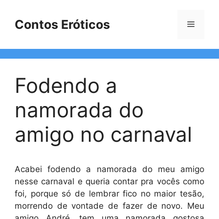
Pular
para
Contos Eróticos
Menu
o
conteúdo
Fodendo a
namorada do
amigo no carnaval
Acabei fodendo a namorada do meu amigo
nesse carnaval e queria contar pra vocês como
foi, porque só de lembrar fico no maior tesão,
morrendo de vontade de fazer de novo. Meu
amigo André, tem uma namorada gostosa