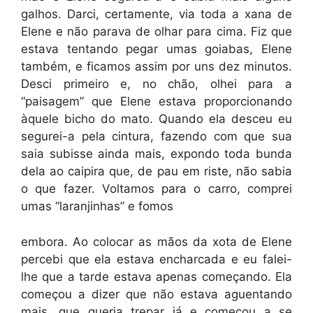
galhos. Darci, certamente, via toda a xana de
Elene e não parava de olhar para cima. Fiz que
estava tentando pegar umas goiabas, Elene
também, e ficamos assim por uns dez minutos.
Desci primeiro e, no chão, olhei para a
“paisagem” que Elene estava proporcionando
àquele bicho do mato. Quando ela desceu eu
segurei-a pela cintura, fazendo com que sua
saia subisse ainda mais, expondo toda bunda
dela ao caipira que, de pau em riste, não sabia
o que fazer. Voltamos para o carro, comprei
umas “laranjinhas” e fomos
embora. Ao colocar as mãos da xota de Elene
percebi que ela estava encharcada e eu falei-
lhe que a tarde estava apenas começando. Ela
começou a dizer que não estava aguentando
mais, que queria trepar já e começou a se