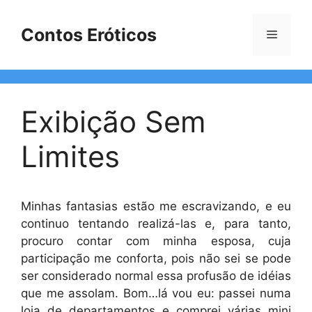
Pular
para
Contos Eróticos
Menu
o
conteúdo
Exibição Sem
Limites
Minhas fantasias estão me escravizando, e eu
continuo tentando realizá-las e, para tanto,
procuro contar com minha esposa, cuja
participação me conforta, pois não sei se pode
ser considerado normal essa profusão de idéias
que me assolam. Bom…lá vou eu: passei numa
loja de departamentos e comprei várias mini