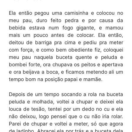
Ela então pegou uma camisinha e colocou no
meu pau, duro feito pedra e por causa da
bebida estava num fogo gigante, e mamou
mais um pouco antes de colocar. Ela então,
deitou de barriga pra cima e pediu pra meter
com força, e como bem obediente fiz, coloquei
meu pau naquela buceta quente e peluda e
bombei forte, ora chupava os peitos e apertava
e ora beijava a boca, e ficamos metendo ali um
tempo bom na posição papai e mamãe.
Depois de um tempo socando a rola na buceta
peluda e molhada, voltei a chupar e deixei ela
louca de tesão, tentei por um dedo no cu e ela
não deixou, logo pensei que o cu não iria rolar.
Parei de chupar e voltei a meter, só que agora
de ladinho. Abracei ela por trás e a buceta dela