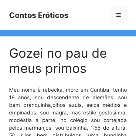
Pular
para
Contos Eróticos
Menu
o
conteúdo
Gozei no pau de
meus primos
Meu nome é rebecka, moro em Curitiba, tenho
18 anos, sou descendente de alemães, sou
bem branquinha,olhos azuis, seios médios e
empinados, sou magra, mas estilo gostosinha,
modéstia a parte, no colégio sou cortejada
pelos marmanjos, sou baixinha, 1:55 de altura,
50 kilos bem distribuidos, uma bundinha